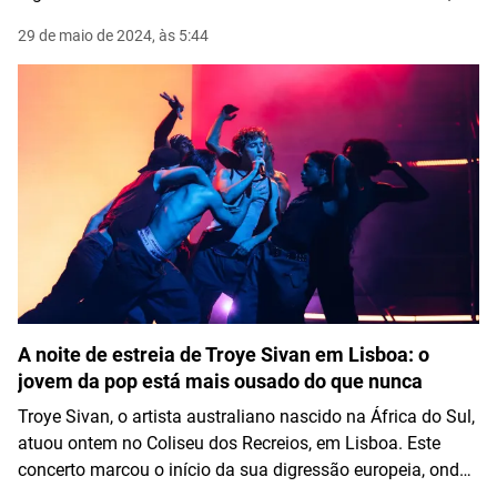
em Lisboa, encheu-se para receber a banda, que
29 de maio de 2024, às 5:44
demonstrou mais uma vez o seu forte vínculo com o
público português.
A noite de estreia de Troye Sivan em Lisboa: o
jovem da pop está mais ousado do que nunca
Troye Sivan, o artista australiano nascido na África do Sul,
atuou ontem no Coliseu dos Recreios, em Lisboa. Este
concerto marcou o início da sua digressão europeia, onde
apresentou o seu último álbum "Something to Give Each