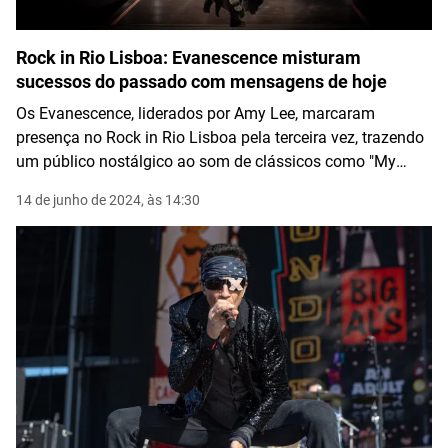
Rock in Rio Lisboa: Evanescence misturam
sucessos do passado com mensagens de hoje
Os Evanescence, liderados por Amy Lee, marcaram
presença no Rock in Rio Lisboa pela terceira vez, trazendo
um público nostálgico ao som de clássicos como "My
Immortal" e "Bring Me to Life". A vocalista demonstrou
14 de junho de 2024, às 14:30
grande energia, mas a participação do público não refletiu
as 80 mil pessoas presentes. A banda continua a impactar
com músicas que atravessam gerações, mesmo 20 anos
após o lançamento do álbum "Fallen".