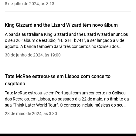
celebra o seu percurso com atuações nos palcos mais icónicos de
8 de julho de 2024, às 8:13
Portugal.
King Gizzard and the Lizard Wizard têm novo álbum
A banda australiana King Gizzard and the Lizard Wizard anunciou
o seu 26º álbum de estúdio, "FLIGHT b741", a ser lançado a 9 de
agosto. A banda também dará três concertos no Coliseu dos
Recreios em maio.
30 de junho de 2024, às 19:00
Tate McRae estreou-se em Lisboa com concerto
esgotado
Tate McRae estreou-se em Portugal com um concerto no Coliseu
dos Recreios, em Lisboa, no passado dia 22 de maio, no âmbito da
sua "Think Later World Tour". O concerto incluiu músicas do seu
novo álbum "Think Later", produzido por Ryan Tedder.
23 de maio de 2024, às 3:30