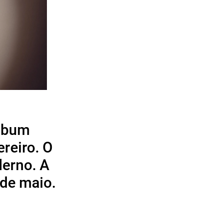
álbum
reiro. O
derno. A
 de maio.