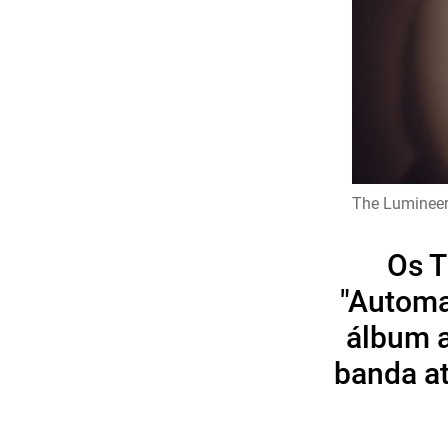
The Luminee
Os T
"Automa
álbum a
banda at