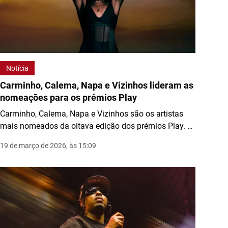
Notícia
Carminho, Calema, Napa e Vizinhos lideram as
nomeações para os prémios Play
Carminho, Calema, Napa e Vizinhos são os artistas
mais nomeados da oitava edição dos prémios Play. A
cerimónia realiza-se em abril no Coliseu dos Recreios,
19 de março de 2026, às 15:09
em Lisboa.