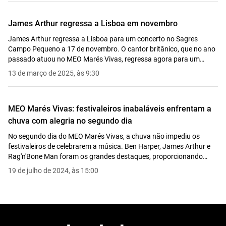
James Arthur regressa a Lisboa em novembro
James Arthur regressa a Lisboa para um concerto no Sagres
Campo Pequeno a 17 de novembro. O cantor britânico, que no ano
passado atuou no MEO Marés Vivas, regressa agora para um
concerto em nome próprio. Bilhetes à venda a 21 de março.
13 de março de 2025, às 9:30
MEO Marés Vivas: festivaleiros inabaláveis enfrentam a
chuva com alegria no segundo dia
No segundo dia do MEO Marés Vivas, a chuva não impediu os
festivaleiros de celebrarem a música. Ben Harper, James Arthur e
Rag'n'Bone Man foram os grandes destaques, proporcionando
uma noite repleta de emoções e de grandes atuações em Vila Nova
19 de julho de 2024, às 15:00
de Gaia.