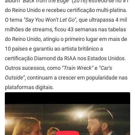
álbum
"Back from the Edge"
(2016) estreou-se no #1
do Reino Unido e recebeu certificação multi-platina.
O tema
"Say You Won't Let Go"
, que ultrapassa 4 mil
milhões de streams, ficou 43 semanas nas tabelas
do Reino Unido, atingiu o primeiro lugar em mais de
10 países e garantiu ao artista britânico a
certificação Diamond da RIAA
nos Estados Unidos.
Outros sucessos, como
"Train Wreck"
e
"Car's
Outside"
, continuam a crescer em popularidade nas
plataformas digitais.