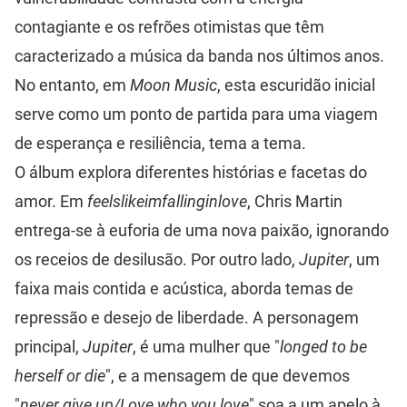
contagiante e os refrões otimistas que têm
caracterizado a música da banda nos últimos anos.
No entanto, em
Moon Music
, esta escuridão inicial
serve como um ponto de partida para uma viagem
de esperança e resiliência, tema a tema.
O álbum explora diferentes histórias e facetas do
amor. Em
feelslikeimfallinginlove
, Chris Martin
entrega-se à euforia de uma nova paixão, ignorando
os receios de desilusão. Por outro lado,
Jupiter
, um
faixa mais contida e acústica, aborda temas de
repressão e desejo de liberdade. A personagem
principal,
Jupiter
, é uma mulher que "
longed to be
herself or die
", e a mensagem de que devemos
"
never give up/Love who you love
" soa a um apelo à