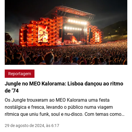
Reportagem
Jungle no MEO Kalorama: Lisboa dançou ao ritmo
de '74
Os Jungle trouxeram ao MEO Kalorama uma festa
nostálgica e fresca, levando o público numa viagem
rítmica que uniu funk, soul e nu-disco. Com temas como
"Back on 74" e "Keep Moving", a banda transformou o
29 de agosto de 2024, às 6:17
Parque da Bela Vista numa autêntica pista de dança, onde