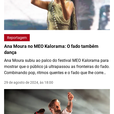
Reportagem
Ana Moura no MEO Kalorama: O fado também
dança
Ana Moura subiu ao palco do festival MEO Kalorama para
mostrar que o público já ultrapassou as fronteiras do fado.
Combinando pop, ritmos quentes e o fado que lhe corre
nas veias, fez do seu concerto um dos momentos altos do
29 de agosto de 2024, às 18:00
festival. Apresentou novas músicas e partilhou um dueto
com Pedro Mafama.