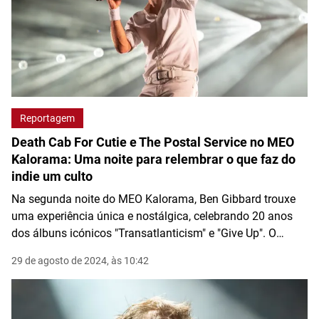
Reportagem
Death Cab For Cutie e The Postal Service no MEO
Kalorama: Uma noite para relembrar o que faz do
indie um culto
Na segunda noite do MEO Kalorama, Ben Gibbard trouxe
uma experiência única e nostálgica, celebrando 20 anos
dos álbuns icónicos "Transatlanticism" e "Give Up". O
público foi levado numa viagem sonora marcada por
29 de agosto de 2024, às 10:42
momentos intensos, capturando a essência do indie que
tanto veneramos.