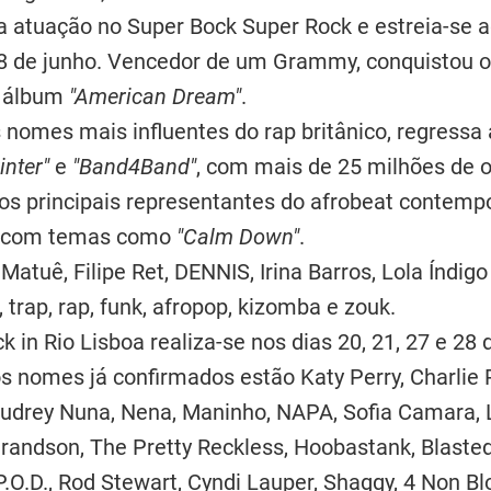
a atuação no Super Bock Super Rock e estreia-se 
8 de junho. Vencedor de um Grammy, conquistou o 
o álbum
"American Dream"
.
 nomes mais influentes do rap britânico, regressa
inter"
e
"Band4Band"
, com mais de 25 milhões de 
os principais representantes do afrobeat contempo
l com temas como
"Calm Down"
.
Matuê, Filipe Ret, DENNIS, Irina Barros, Lola Índig
 trap, rap, funk, afropop, kizomba e zouk.
k in Rio Lisboa realiza-se nos dias 20, 21, 27 e 28
os nomes já confirmados estão Katy Perry, Charlie 
udrey Nuna, Nena, Maninho, NAPA, Sofia Camara, L
, Grandson, The Pretty Reckless, Hoobastank, Blast
P.O.D., Rod Stewart, Cyndi Lauper, Shaggy, 4 Non B