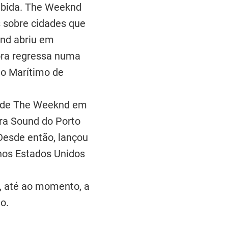
ebida. The Weeknd
s sobre cidades que
knd abriu em
ora regressa numa
io Marítimo de
ão de The Weeknd em
era Sound do Porto
esde então, lançou
 nos Estados Unidos
 até ao momento, a
o.