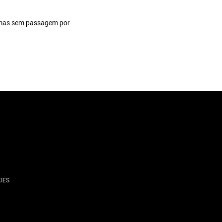
 mas sem passagem por
IES