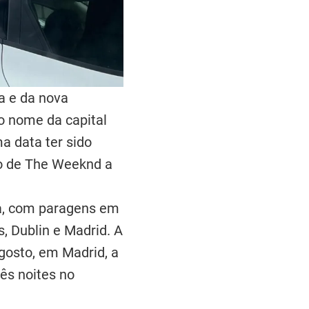
a e da nova
 nome da capital
a data ter sido
so de The Weeknd a
pa, com paragens em
s, Dublin e Madrid. A
agosto, em Madrid, a
ês noites no