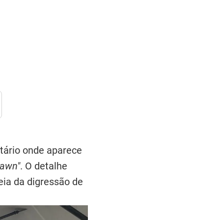
itário onde aparece
Dawn"
. O detalhe
eia da digressão de