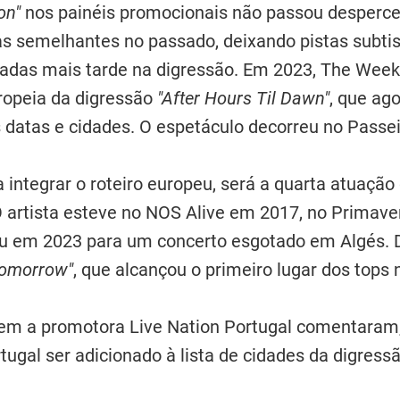
on"
nos painéis promocionais não passou desperc
gias semelhantes no passado, deixando pistas subti
madas mais tarde na digressão. Em 2023, The Wee
ropeia da digressão
"After Hours Til Dawn"
, que ag
datas e cidades. O espetáculo decorreu no Passe
 integrar o roteiro europeu, será a quarta atuaç
. O artista esteve no NOS Alive em 2017, no Primav
u em 2023 para um concerto esgotado em Algés. D
Tomorrow"
, que alcançou o primeiro lugar dos tops
 a promotora Live Nation Portugal comentaram,
tugal ser adicionado à lista de cidades da digressã