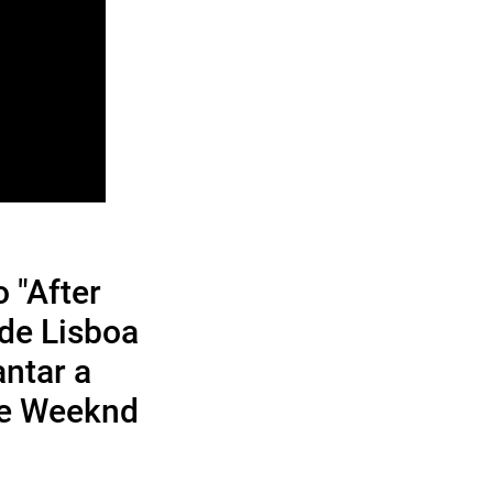
 "After
 de Lisboa
antar a
he Weeknd