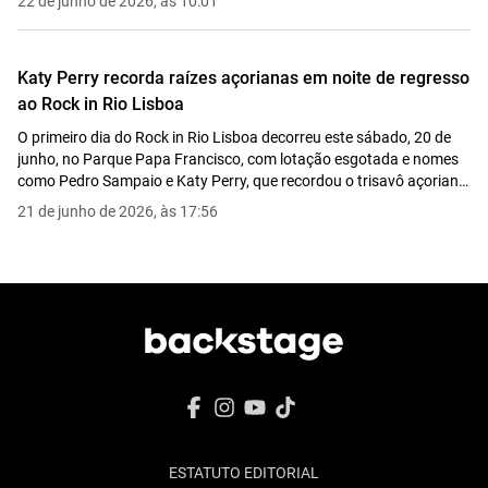
22 de junho de 2026, às 10:01
Katy Perry recorda raízes açorianas em noite de regresso
ao Rock in Rio Lisboa
O primeiro dia do Rock in Rio Lisboa decorreu este sábado, 20 de
junho, no Parque Papa Francisco, com lotação esgotada e nomes
como Pedro Sampaio e Katy Perry, que recordou o trisavô açoriano
e ergueu a bandeira portuguesa antes de fechar a noite com
21 de junho de 2026, às 17:56
"Firework"
ESTATUTO EDITORIAL