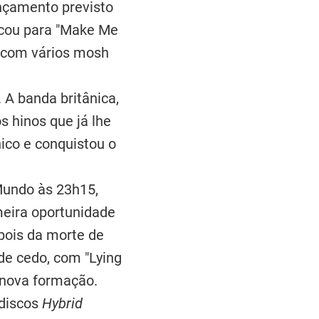
nçamento previsto
ficou para "Make Me
e com vários mosh
A banda britânica,
os hinos que já lhe
nico e conquistou o
 Mundo às 23h15,
meira oportunidade
pois da morte de
de cedo, com "Lying
 nova formação.
 discos
Hybrid