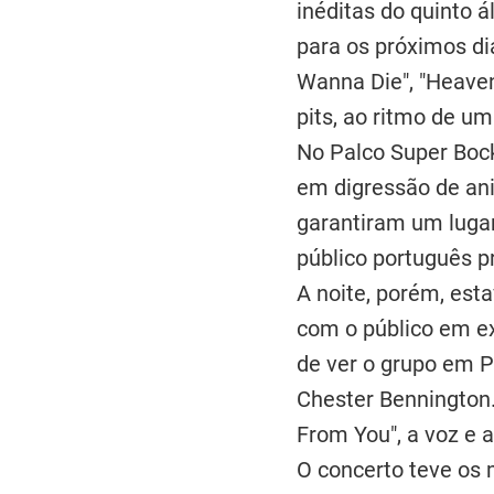
inéditas do quinto 
para os próximos di
Wanna Die", "Heaven
pits, ao ritmo de 
No Palco Super Bock
em digressão de ani
garantiram um lugar
público português p
A noite, porém, est
com o público em ex
de ver o grupo em P
Chester Bennington.
From You", a voz e 
O concerto teve os