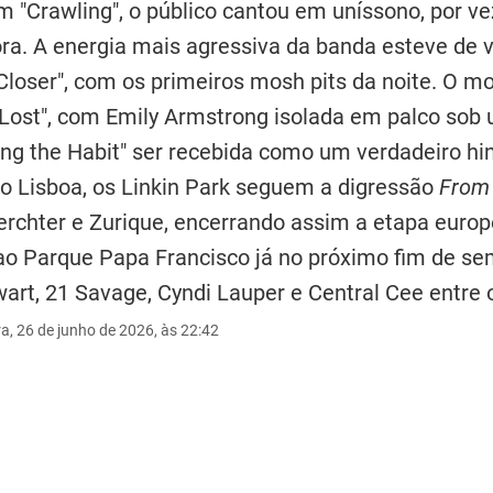
Em "Crawling", o público cantou em uníssono, por ve
ora. A energia mais agressiva da banda esteve de 
Closer", com os primeiros mosh pits da noite. O 
"Lost", com Emily Armstrong isolada em palco sob 
ing the Habit" ser recebida como um verdadeiro hin
io Lisboa, os Linkin Park seguem a digressão
From 
erchter e Zurique, encerrando assim a etapa europ
 ao Parque Papa Francisco já no próximo fim de se
art, 21 Savage, Cyndi Lauper e Central Cee entre 
ra, 26 de junho de 2026, às 22:42