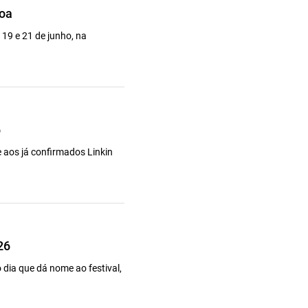
boa
 19 e 21 de junho, na
6
e aos já confirmados Linkin
26
 dia que dá nome ao festival,