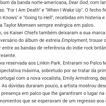
álbum da banda norte-americana,
Dear God
, com la
as: "For I Am Death" e "When I Wake Up". O fecho 
 Knows" e "Going to Hell", recebidas em histeria 
uma Taylor Momsen sempre enérgica em palco.
, os Kaiser Chiefs também deixaram a sua marca. 
versário do álbum de estreia
Employment
, trouxe 
 entre as bandas de referência do indie rock britâ
resente.
ava reservada aos Linkin Park. Entraram no Palco
pectativa máxima, sobretudo por se tratar da pri
ortugal com a nova vocalista, Emily Armstrong, de
 As dúvidas duraram pouco, a artista mostrou des
a presença em palco que lhe garantiram o lugar na
 momentos que se esperavam de um regresso aos