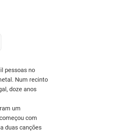
il pessoas no
metal. Num recinto
gal, doze anos
taram um
to começou com
o a duas canções