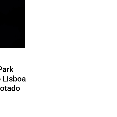
Park
o Lisboa
gotado