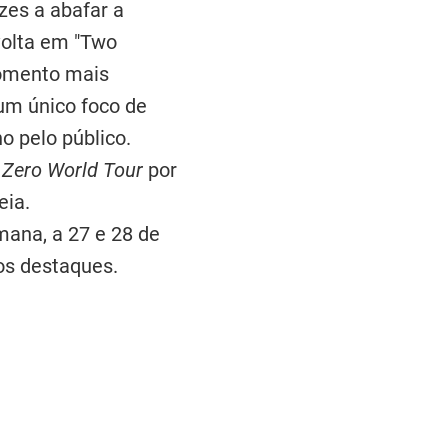
zes a abafar a
volta em "Two
momento mais
um único foco de
o pelo público.
Zero World Tour
por
eia.
mana, a 27 e 28 de
os destaques.