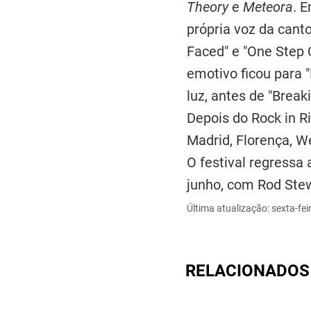
Theory
e
Meteora
. 
própria voz da cant
Faced" e "One Step 
emotivo ficou para 
luz, antes de "Break
Depois do Rock in R
Madrid, Florença, W
O festival regressa
junho, com Rod Stew
Última atualização: sexta-fei
RELACIONADOS