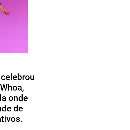
 celebrou
 "Whoa,
da onde
ade de
tivos.