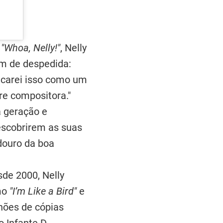
,
"Whoa, Nelly!"
, Nelly
em de despedida:
ncarei isso como um
re compositora."
a geração e
escobrirem as suas
adouro da boa
de 2000, Nelly
omo
"I’m Like a Bird"
e
hões de cópias
 Infante D.