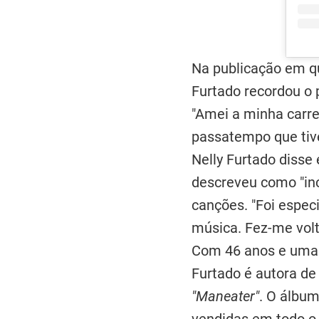
Na publicação em qu
Furtado recordou o 
"Amei a minha carr
passatempo que tive
Nelly Furtado disse
descreveu como "inc
canções. "Foi especi
música. Fez-me volt
Com 46 anos e uma c
Furtado é autora de
"Maneater"
. O álbu
vendidas em todo o