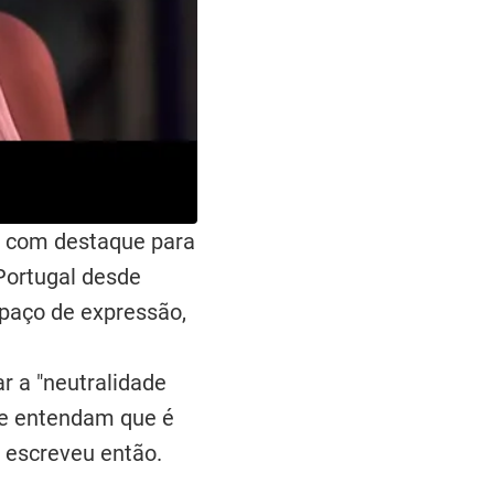
, com destaque para
 Portugal desde
paço de expressão,
r a "neutralidade
e e entendam que é
 escreveu então.