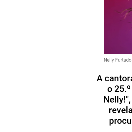
Nelly Furtado
A cantor
o 25.º
Nelly!
revel
procu