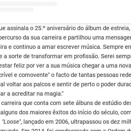
e assinala o 25.º aniversário do álbum de estreia
percurso da sua carreira e partilhou uma mensag
eira e continuo a amar escrever música. Sempre e
 a sorte de transformar em profissão. Serei semp
 estar feliz por ver a sua música chegar a uma nov
rível e comovente" o facto de tantas pessoas red
al voltar aos palcos e sentir de perto o poder dur
ar a acreditar na magia."
arreira que conta com sete álbuns de estúdio des
 alguns dos maiores êxitos do início do século, c
m
"Loose"
, lançado em 2006, ultrapassou os dez mil
 mundo. Em 2014, foi condecorada com a Ordem do