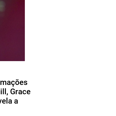
irmações
ll, Grace
vela a