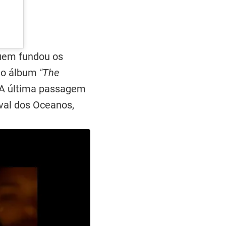
quem fundou os
i o álbum
"The
. A última passagem
val dos Oceanos,