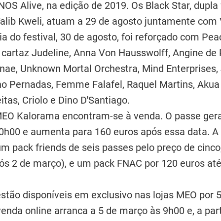
 NOS Alive, na edição de 2019. Os Black Star, dupl
alib Kweli, atuam a 29 de agosto juntamente com 
a do festival, 30 de agosto, foi reforçado com Pea
cartaz Judeline, Anna Von Hausswolff, Angine de Po
Lenae, Unknown Mortal Orchestra, Mind Enterprises,
no Pernadas, Femme Falafel, Raquel Martins, Akua 
tas, Criolo e Dino D'Santiago.
 MEO Kalorama encontram-se à venda. O passe gera
10h00 e aumenta para 160 euros após essa data. A
um pack friends de seis passes pelo preço de cinco
ós 2 de março), e um pack FNAC por 120 euros at
 estão disponíveis em exclusivo nas lojas MEO por 
enda online arranca a 5 de março às 9h00 e, a part