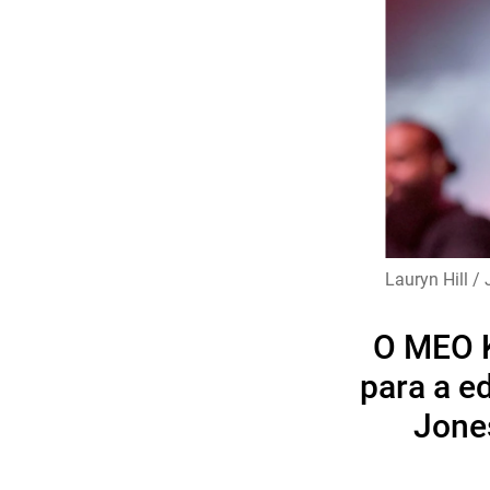
Lauryn Hill /
O MEO K
para a ed
Jones