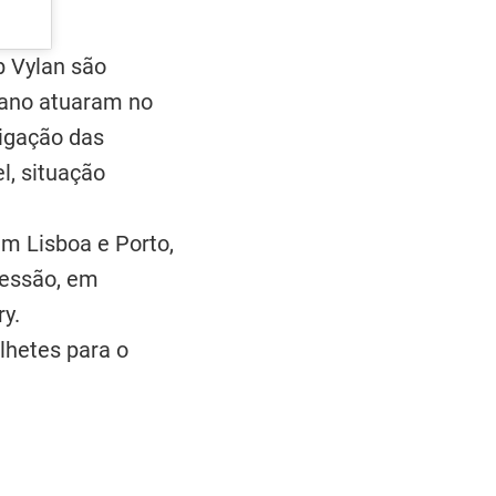
b Vylan são
e ano atuaram no
tigação das
l, situação
m Lisboa e Porto,
ressão, em
y.
ilhetes para o