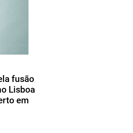
ela fusão
no Lisboa
certo em