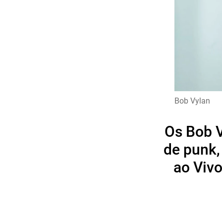
Bob Vylan
Os Bob V
de punk,
ao Vivo