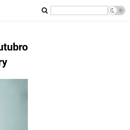
utubro
ry