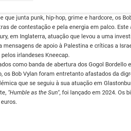
que junta punk, hip-hop, grime e hardcore, os Bo
tras de contestação e pela energia em palco. Est
bury, em Inglaterra, atuação que levou a uma inves
 mensagens de apoio à Palestina e críticas a Israe
 pelos irlandeses Kneecap.
ados como banda de abertura dos Gogol Bordello e
 os Bob Vylan foram entretanto afastados da dig
lémica que se seguiu à sua atuação em Glastonbur
te,
"Humble as the Sun"
, foi lançado em 2024. Os b
 euros.