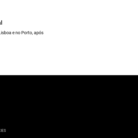
l
Lisboa e no Porto, após
IES