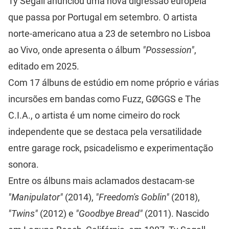
Ty Segall anunciou uma nova digressão europeia
que passa por Portugal em setembro. O artista
norte-americano atua a 23 de setembro no Lisboa
ao Vivo, onde apresenta o álbum
"Possession"
,
editado em 2025.
Com 17 álbuns de estúdio em nome próprio e várias
incursões em bandas como Fuzz, GØGGS e The
C.I.A., o artista é um nome cimeiro do rock
independente que se destaca pela versatilidade
entre garage rock, psicadelismo e experimentação
sonora.
Entre os álbuns mais aclamados destacam-se
"Manipulator"
(2014),
"Freedom's Goblin"
(2018),
"Twins"
(2012) e
"Goodbye Bread"
(2011). Nascido