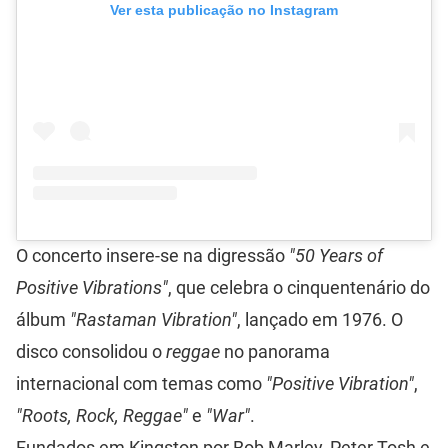
Ver esta publicação no Instagram
O concerto insere-se na digressão
"50 Years of
Positive Vibrations"
, que celebra o cinquentenário do
álbum
"Rastaman Vibration"
, lançado em 1976. O
disco consolidou o
reggae
no panorama
internacional com temas como
"Positive Vibration"
,
"Roots, Rock, Reggae"
e
"War"
.
Fundados em Kingston por Bob Marley, Peter Tosh e