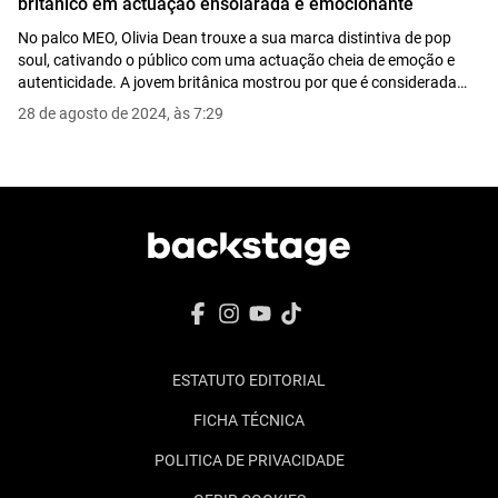
britânico em actuação ensolarada e emocionante
International Group of the Year: Geese
No palco MEO, Olivia Dean trouxe a sua marca distintiva de pop
International Song of the Year: ROSÉ & Bruno
soul, cativando o público com uma actuação cheia de emoção e
Mars - "APT."
autenticidade. A jovem britânica mostrou por que é considerada
uma das promessas mais brilhantes da música actual.
Producer of the Year: PinkPantheress
28 de agosto de 2024, às 7:29
Songwriter of the Year: Noel Gallagher
Critics' Choice Award: Jacob Alon
Outstanding Contribution to Music: Mark
Ronson
Lifetime Achievement Award: Ozzy Osbourne
ESTATUTO EDITORIAL
FICHA TÉCNICA
POLITICA DE PRIVACIDADE