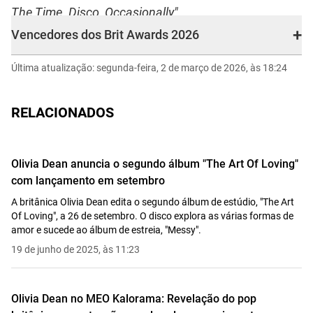
The Time. Disco, Occasionally"
.
+
Vencedores dos Brit Awards 2026
Última atualização: segunda-feira, 2 de março de 2026, às 18:24
Artist of the Year: Olivia Dean
Album of the Year: Olivia Dean - "The Art of
Loving"
RELACIONADOS
Song of the Year: Sam Fender feat. Olivia Dean -
"Rein Me In"
Olivia Dean anuncia o segundo álbum "The Art Of Loving"
Group of the Year: Wolf Alice
com lançamento em setembro
Breakthrough Artist: Lola Young
A britânica Olivia Dean edita o segundo álbum de estúdio, "The Art
Pop Act: Olivia Dean
Of Loving", a 26 de setembro. O disco explora as várias formas de
Alternative/Rock Act: Sam Fender
amor e sucede ao álbum de estreia, "Messy".
Hip-Hop/Grime/Rap Act: Dave
19 de junho de 2025, às 11:23
R&B Act: SAULT
Dance Act: Fred again.., Skepta, PlaqueBoyMax
Olivia Dean no MEO Kalorama: Revelação do pop
International Artist of the Year: Rosalía