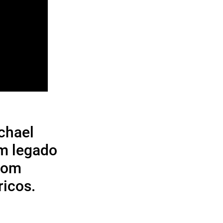
chael
m legado
 com
ricos.