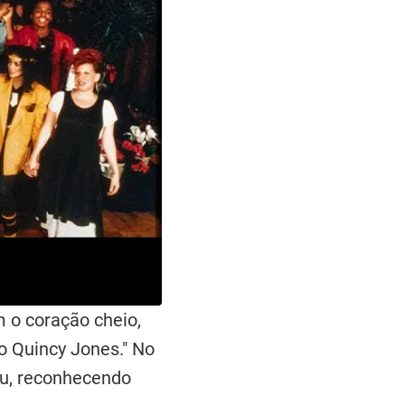
m o coração cheio,
o Quincy Jones." No
eu, reconhecendo