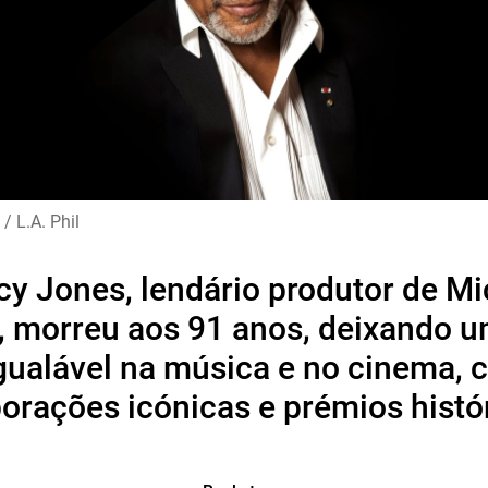
/ L.A. Phil
cy Jones, lendário produtor de Mi
, morreu aos 91 anos, deixando u
gualável na música e no cinema,
orações icónicas e prémios histó