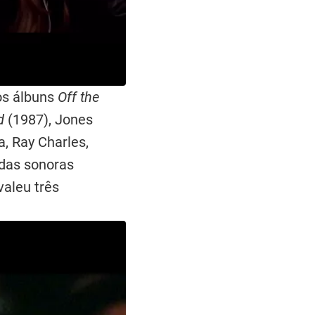
os álbuns
Off the
d
(1987), Jones
, Ray Charles,
ndas sonoras
 valeu três