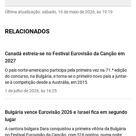
Última atualização: sábado, 16 de maio de 2026, às 19:19
Bulgária: Dara - Bangaranga
Ucrânia: Leléka - Ridnym
Noruega: Jonas Lovv - Ya ya ya
RELACIONADOS
Austrália: Delta Goodrem - Eclipse
Roménia: Alexandra Capitanescu - Choke Me
Canadá estreia-se no Festival Eurovisão da Canção em
Malta: Aidan - Bella
2027
Chipre: Antigoni - Jalla
O país norte-americano participa pela primeira vez na 71.ª edição
Albânia: Alis - Nân
do concurso, na Bulgária, e torna-se o primeiro novo país a juntar-
Dinamarca: Søren Torpegaard Lund - Før vi går
se à competição desde a Austrália, em 2015.
hjem
1 de julho de 2026, às 16:25
República Checa: Daniel Zizka - Crossroads
Bulgária vence Eurovisão 2026 e Israel fica em segundo
lugar
A cantora búlgara Dara conquistou a primeira vitória da Bulgária
no Festival Eurovisão da Canção, com 516 pontos, numa noite