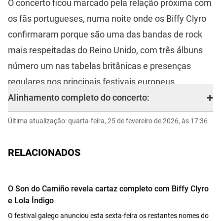
O concerto ficou marcado pela relação próxima com
os fãs portugueses, numa noite onde os Biffy Clyro
confirmaram porque são uma das bandas de rock
mais respeitadas do Reino Unido, com três álbuns
número um nas tabelas britânicas e presenças
regulares nos principais festivais europeus.
+
Alinhamento completo do concerto:
Última atualização: quarta-feira, 25 de fevereiro de 2026, às 17:36
A Little Love
Hunting Season
That Golden Rule
RELACIONADOS
Who's Got a Match?
Shot One
O Son do Camiño revela cartaz completo com Biffy Clyro
Space
e Lola Índigo
Wolves of Winter
O festival galego anunciou esta sexta-feira os restantes nomes do
Tiny Indoor Fireworks