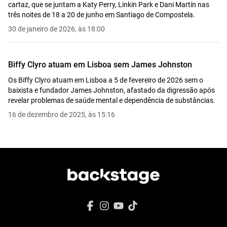
cartaz, que se juntam a Katy Perry, Linkin Park e Dani Martín nas
Goodbye
três noites de 18 a 20 de junho em Santiago de Compostela.
Friendshipping
30 de janeiro de 2026, às 18:00
Biblical
A Thousand and One
Biffy Clyro atuam em Lisboa sem James Johnston
Different People
Os Biffy Clyro atuam em Lisboa a 5 de fevereiro de 2026 sem o
A Hunger in Your Haunt
baixista e fundador James Johnston, afastado da digressão após
Black Chandelier
revelar problemas de saúde mental e dependência de substâncias.
Instant History
16 de dezembro de 2025, às 15:16
Two People in Love
Mountains
Machines
The Captain
Living Is a Problem Because Everything Dies
Bubbles
Many of Horror