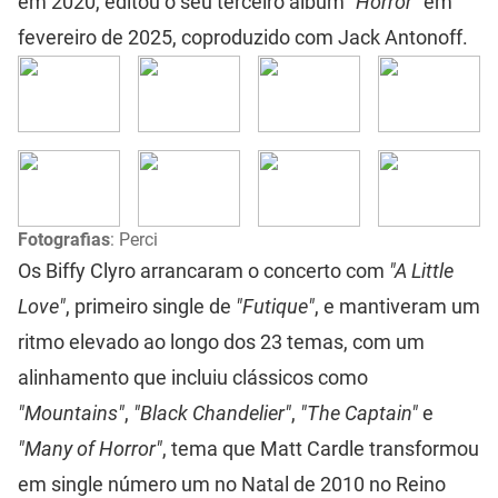
em 2020, editou o seu terceiro álbum
"Horror"
em
fevereiro de 2025, coproduzido com Jack Antonoff.
Fotografias
: Perci
Os Biffy Clyro arrancaram o concerto com
"A Little
Love"
, primeiro single de
"Futique"
, e mantiveram um
ritmo elevado ao longo dos 23 temas, com um
alinhamento que incluiu clássicos como
"Mountains"
,
"Black Chandelier"
,
"The Captain"
e
"Many of Horror"
, tema que Matt Cardle transformou
em single número um no Natal de 2010 no Reino