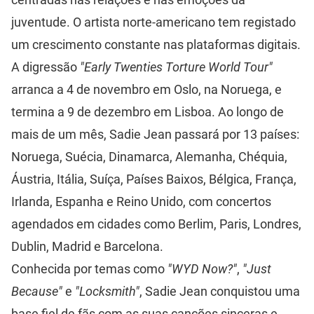
juventude. O artista norte-americano tem registado
um crescimento constante nas plataformas digitais.
A digressão
"Early Twenties Torture World Tour"
arranca a 4 de novembro em Oslo, na Noruega, e
termina a 9 de dezembro em Lisboa. Ao longo de
mais de um mês, Sadie Jean passará por 13 países:
Noruega, Suécia, Dinamarca, Alemanha, Chéquia,
Áustria, Itália, Suíça, Países Baixos, Bélgica, França,
Irlanda, Espanha e Reino Unido, com concertos
agendados em cidades como Berlim, Paris, Londres,
Dublin, Madrid e Barcelona.
Conhecida por temas como
"WYD Now?"
,
"Just
Because"
e
"Locksmith"
, Sadie Jean conquistou uma
base fiel de fãs com as suas canções sinceras e