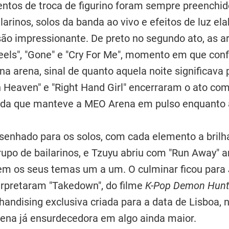
entos de troca de figurino foram sempre preenchi
larinos, solos da banda ao vivo e efeitos de luz e
o impressionante. De preto no segundo ato, as a
els", "Gone" e "Cry For Me", momento em que conf
 na arena, sinal de quanto aquela noite significav
in Heaven" e "Right Hand Girl" encerraram o ato co
nda que manteve a MEO Arena em pulso enquanto
desenhado para os solos, com cada elemento a brilh
upo de bailarinos, e Tzuyu abriu com "Run Away" a
em os seus temas um a um. O culminar ficou para 
erpretaram "Takedown", do filme
K-Pop Demon Hunt
handising exclusiva criada para a data de Lisboa
ena já ensurdecedora em algo ainda maior.