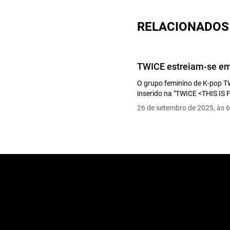
MAKE ME GO
RELACIONADOS
SET ME FREE
I CAN'T STOP ME
OPTIONS
TWICE estreiam-se em
MOONLIGHT SUNRI
MARS
O grupo feminino de K-pop T
inserido na "TWICE <THIS I
I GOT YOU
26 de setembro de 2025, às 6
The Feels
Gone
CRY FOR ME
HELL IN HEAVEN
RIGHT HAND GIRL
Run Away (Tzuyu)
Stone Cold (Mina)
MEEEEEE (Nayeon)
Fix A Drink (Jeongy