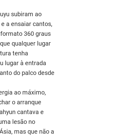
zuyu subiram ao
e a ensaiar cantos,
m formato 360 graus
 que qualquer lugar
ltura tenha
eu lugar à entrada
 canto do palco desde
nergia ao máximo,
char o arranque
Dahyun cantava e
 uma lesão no
 Ásia, mas que não a