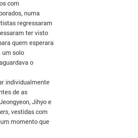
dos com
laborados, numa
rtistas regressaram
essaram ter visto
a para quem esperara
m um solo
 aguardava o
ar individualmente
ntes de as
Jeongyeon, Jihyo e
ers
, vestidas com
, num momento que