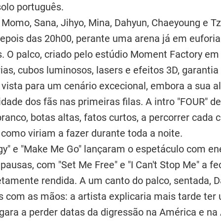
olo português.
 Momo, Sana, Jihyo, Mina, Dahyun, Chaeyoung e T
epois das 20h00, perante uma arena já em euforia 
as. O palco, criado pelo estúdio Moment Factory e
as, cubos luminosos, lasers e efeitos 3D, garantia
vista para um cenário excecional, embora a sua a
lidade dos fãs nas primeiras filas. A intro "FOUR" d
ranco, botas altas, fatos curtos, a percorrer cada
 como viriam a fazer durante toda a noite.
ategy" e "Make Me Go" lançaram o espetáculo com e
pausas, com "Set Me Free" e "I Can't Stop Me" a fe
tamente rendida. A um canto do palco, sentada, 
as com as mãos: a artista explicaria mais tarde ter
igara a perder datas da digressão na América e na