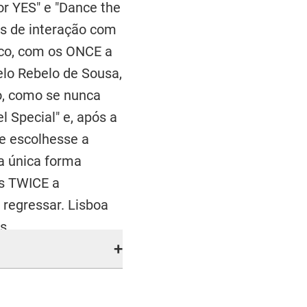
 or YES" e "Dance the
s de interação com
co, com os ONCE a
elo Rebelo de Sousa,
so, como se nunca
l Special" e, após a
ue escolhesse a
da única forma
as TWICE a
regressar. Lisboa
s.
+