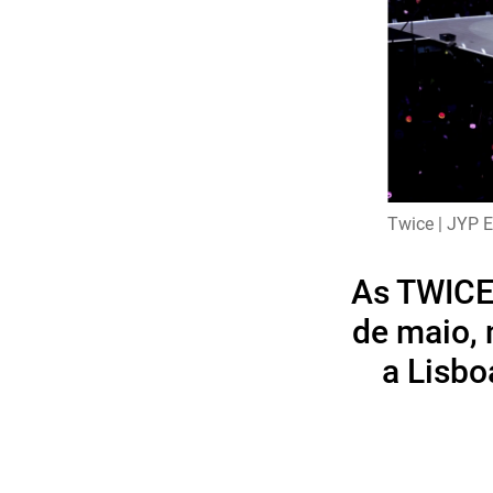
Twice | JYP E
As TWICE 
de maio, 
a Lisb