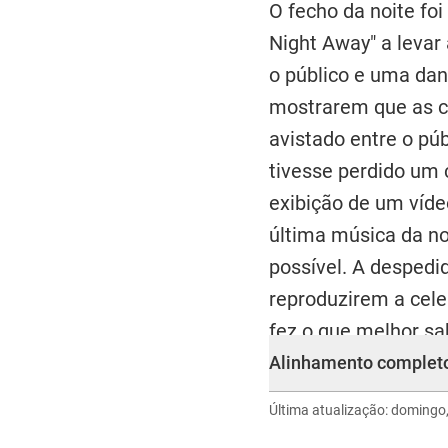
O fecho da noite foi
Night Away" a leva
o público e uma da
mostrarem que as co
avistado entre o púb
tivesse perdido um 
exibição de um vídeo
última música da no
possível. A despedid
reproduzirem a cele
fez o que melhor sa
Alinhamento completo
Última atualização: domingo,
THIS IS FOR
Strategy