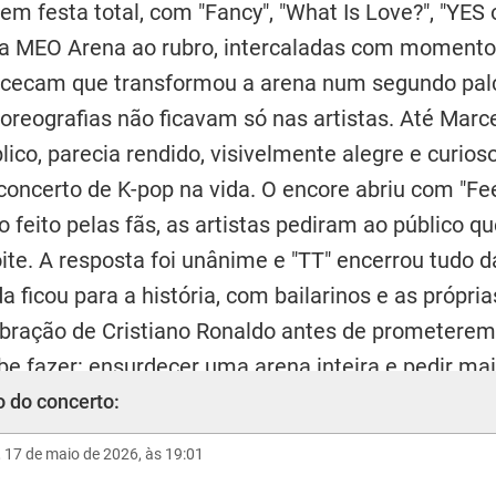
 em festa total, com "Fancy", "What Is Love?", "YES
r a MEO Arena ao rubro, intercaladas com momento
ncecam que transformou a arena num segundo pal
reografias não ficavam só nas artistas. Até Marc
lico, parecia rendido, visivelmente alegre e curio
concerto de K-pop na vida. O encore abriu com "Fee
 feito pelas fãs, as artistas pediram ao público q
ite. A resposta foi unânime e "TT" encerrou tudo 
a ficou para a história, com bailarinos e as própri
bração de Cristiano Ronaldo antes de prometerem 
be fazer: ensurdecer uma arena inteira e pedir mai
 do concerto:
 17 de maio de 2026, às 19:01