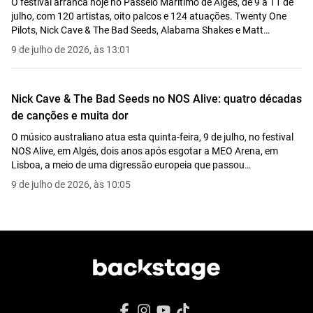
O festival arranca hoje no Passeio Marítimo de Algés, de 9 a 11 de
julho, com 120 artistas, oito palcos e 124 atuações. Twenty One
Pilots, Nick Cave & The Bad Seeds, Alabama Shakes e Matt
Berninger encabeçam a primeira noite.
9 de julho de 2026, às 13:01
Nick Cave & The Bad Seeds no NOS Alive: quatro décadas
de canções e muita dor
O músico australiano atua esta quinta-feira, 9 de julho, no festival
NOS Alive, em Algés, dois anos após esgotar a MEO Arena, em
Lisboa, a meio de uma digressão europeia que passou
recentemente pelo Festival de Montreux, na Suíça.
9 de julho de 2026, às 10:05