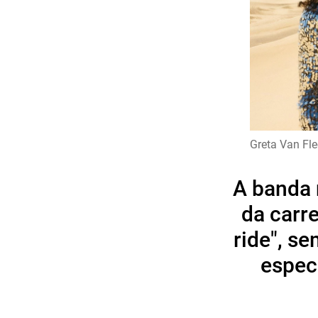
Greta Van Fle
A banda 
da carr
ride", s
espec