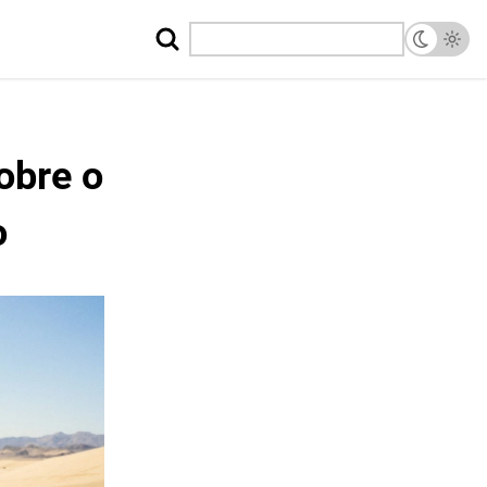
obre o
o