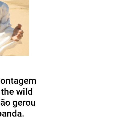
 montagem
the wild
ção gerou
banda.