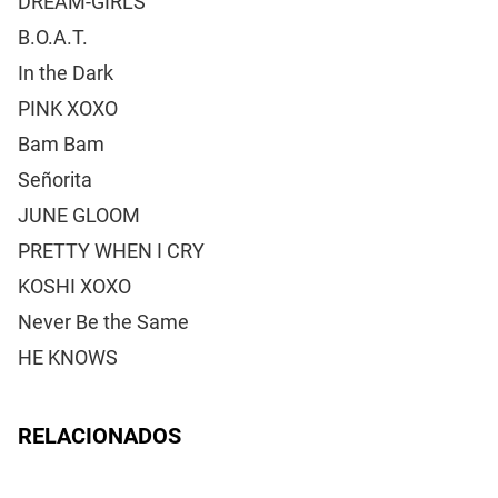
DREAM-GIRLS
B.O.A.T.
In the Dark
PINK XOXO
Bam Bam
Señorita
JUNE GLOOM
PRETTY WHEN I CRY
KOSHI XOXO
Never Be the Same
HE KNOWS
RELACIONADOS